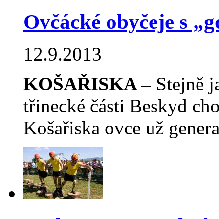
Ovčácké obyčeje s „g
12.9.2013
KOŠAŘISKA –
Stejně j
třinecké části Beskyd ch
Košařiska ovce už genera