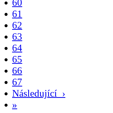
60
61
62
63
64
65
66
67
Následující
›
»