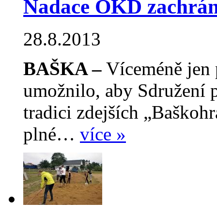
Nadace OKD zachrán
28.8.2013
BAŠKA –
Víceméně jen 
umožnilo, aby Sdružení p
tradici zdejších „Baškoh
plné…
více »