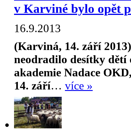
v Karviné bylo opět p
16.9.2013
(Karviná, 14. září 2013)
neodradilo desítky dětí 
akademie Nadace OKD, k
14. září
…
více »