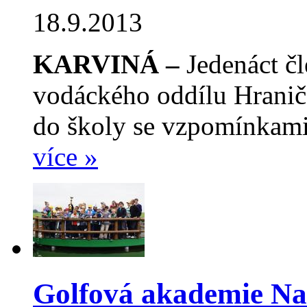
18.9.2013
KARVINÁ –
Jedenáct č
vodáckého oddílu Hraničá
do školy se vzpomínkami
více »
Golfová akademie Na