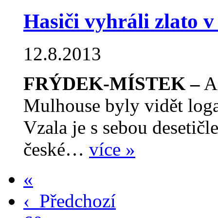
Hasiči vyhráli zlato 
12.8.2013
FRÝDEK-MÍSTEK –
A
Mulhouse byly vidět lo
Vzala je s sebou desetičl
české…
více »
«
‹
Předchozí