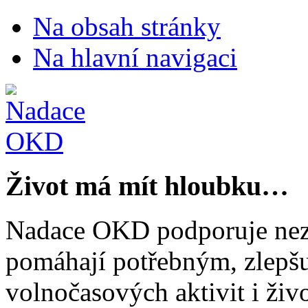
Na obsah stránky
Na hlavní navigaci
Život má mít hloubku…
Nadace OKD podporuje nezi
pomáhají potřebným, zlepšuj
volnočasových aktivit i živo