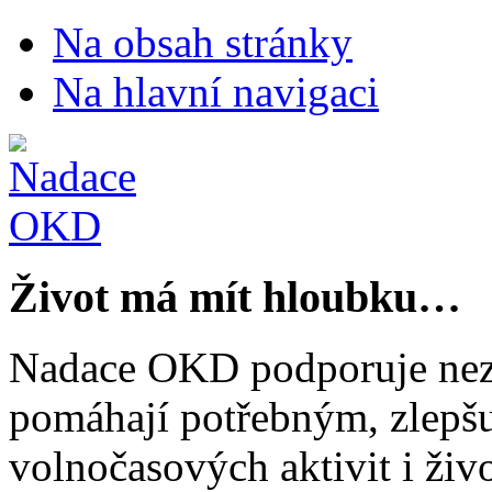
Na obsah stránky
Na hlavní navigaci
Život má mít hloubku…
Nadace OKD podporuje nezi
pomáhají potřebným, zlepšuj
volnočasových aktivit i živo