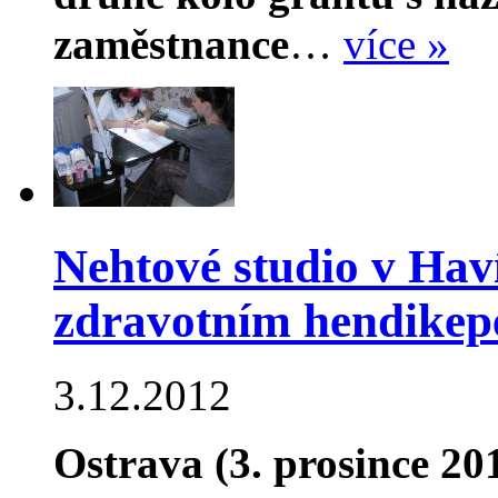
zaměstnance
…
více »
Nehtové studio v Haví
zdravotním hendike
3.12.2012
Ostrava (3. prosince 2