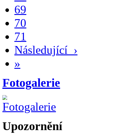
69
70
71
Následující
›
»
Fotogalerie
Upozornění