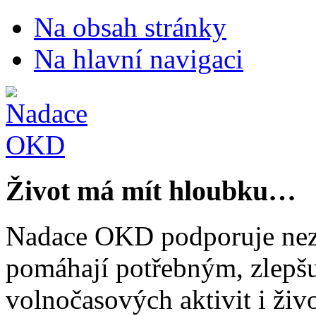
Na obsah stránky
Na hlavní navigaci
Život má mít hloubku…
Nadace OKD podporuje nezi
pomáhají potřebným, zlepšuj
volnočasových aktivit i živo