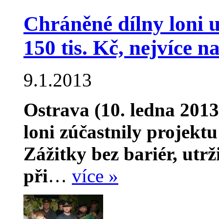
Chráněné dílny loni ut
150 tis. Kč, nejvíce n
9.1.2013
Ostrava (10. ledna 2013
loni zúčastnily projek
Zážitky bez bariér, utrž
při
…
více »