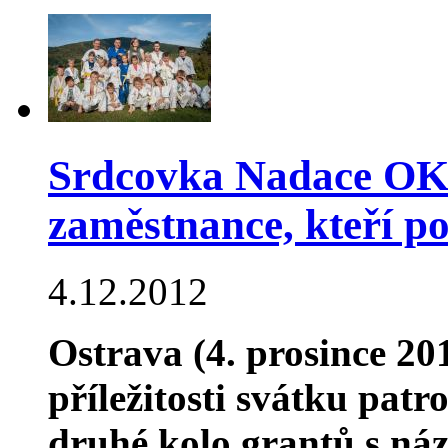
Srdcovka Nadace OKD
zaměstnance, kteří p
4.12.2012
Ostrava (4. prosince 2
příležitosti svátku pat
druhé kolo grantů s ná