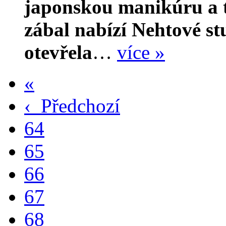
japonskou manikúru a t
zábal nabízí Nehtové st
otevřela
…
více »
«
‹
Předchozí
64
65
66
67
68