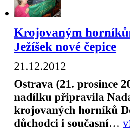
Krojovaným horníkům
Ježíšek nové čepice
21.12.2012
Ostrava (21. prosince 2
nadílku připravila Na
krojovaných horníků Do
důchodci i současní
…
v