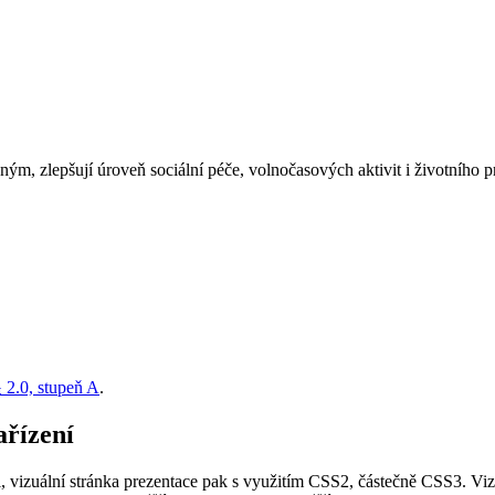
, zlepšují úroveň sociální péče, volnočasových aktivit i životního pr
G
2.0, stupeň A
.
ařízení
vizuální stránka prezentace pak s využitím CSS2, částečně CSS3. Vizu