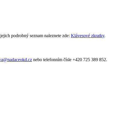
jejich podrobný seznam naleznete zde:
Klávesové zkratky
.
ova@nadaceokd.cz
nebo telefonním čísle +420 725 389 852.