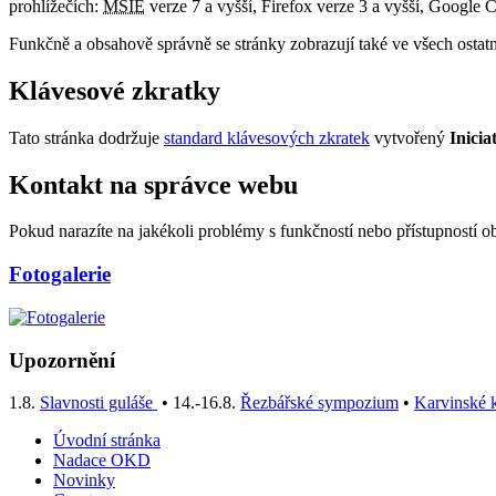
prohlížečích:
MSIE
verze 7 a vyšší, Firefox verze 3 a vyšší, Google C
Funkčně a obsahově správně se stránky zobrazují také ve všech ostat
Klávesové zkratky
Tato stránka dodržuje
standard klávesových zkratek
vytvořený
Inicia
Kontakt na správce webu
Pokud narazíte na jakékoli problémy s funkčností nebo přístupností 
Fotogalerie
Upozornění
1.8.
Slavnosti guláše
• 14.-16.8.
Řezbářské sympozium
•
Karvinské k
Úvodní stránka
Nadace OKD
Novinky