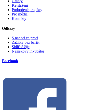
Granty
Ke stažení
Podpořené projekty
Pro média
Kontakty
Odkazy
S nadací za prací
Zážitky bez bariér
Sídliště žije
Neziskový inkubátor
Facebook