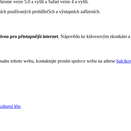
hrome verze 5.0 a vyšší a Safari verze 4 a vyšší.
ních používaných prohlížečích a výstupních zařízeních.
tivou pro přístupnější internet
. Nápovědu ke klávesovým zkratkám a 
obsahu tohoto webu, kontaktujte prosím správce webu na adrese
balcik
ulturní léto