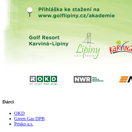
Dárci
OKD
Green Gas DPB
Prisko a.s.