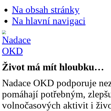
Na obsah stránky
Na hlavní navigaci
Život má mít hloubku…
Nadace OKD podporuje nezi
pomáhají potřebným, zlepšuj
volnočasových aktivit i živo