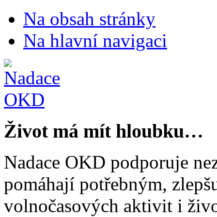
Na obsah stránky
Na hlavní navigaci
Život má mít hloubku…
Nadace OKD podporuje nezi
pomáhají potřebným, zlepšuj
volnočasových aktivit i živo