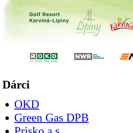
Dárci
OKD
Green Gas DPB
Prisko a.s.