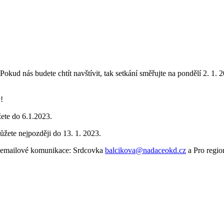
kud nás budete chtít navštívit, tak setkání směřujte na pondělí 2. 1.
!
ete do 6.1.2023.
ůžete nejpozději do 13. 1. 2023.
m emailové komunikace: Srdcovka
balcikova@nadaceokd.cz
a Pro regi