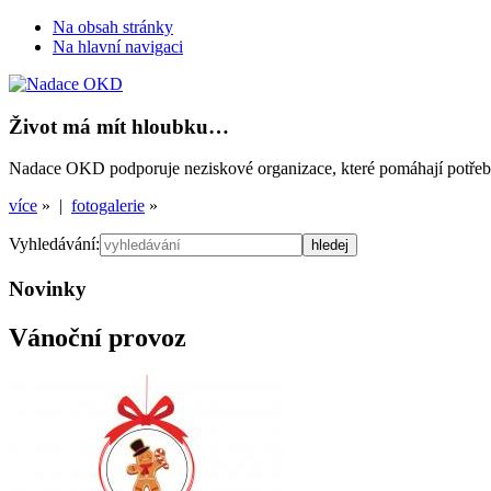
Na obsah stránky
Na hlavní navigaci
Život má mít hloubku…
Nadace OKD podporuje neziskové organizace, které pomáhají potřebným
více
» |
fotogalerie
»
Vyhledávání:
Novinky
Vánoční provoz