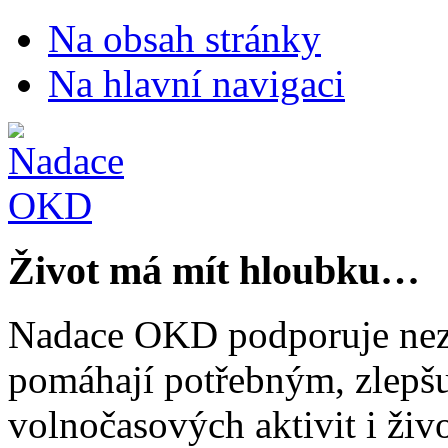
Na obsah stránky
Na hlavní navigaci
Život má mít hloubku…
Nadace OKD podporuje nezi
pomáhají potřebným, zlepšuj
volnočasových aktivit i živo