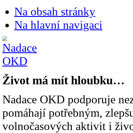
Na obsah stránky
Na hlavní navigaci
Život má mít hloubku…
Nadace OKD podporuje nezi
pomáhají potřebným, zlepšuj
volnočasových aktivit i živo