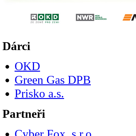
Dárci
OKD
Green Gas DPB
Prisko a.s.
Partneři
Cyber Fox, s.r.o.