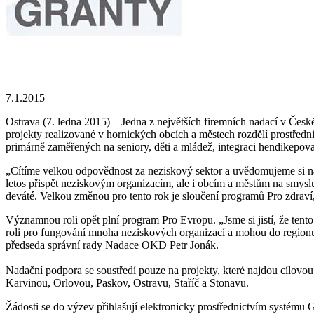
7.1.2015
Ostrava (7. ledna 2015) – Jedna z největších firemních nadací v Česk
projekty realizované v hornických obcích a městech rozdělí prostřed
primárně zaměřených na seniory, děti a mládež, integraci hendikepova
„Cítíme velkou odpovědnost za neziskový sektor a uvědomujeme si n
letos přispět neziskovým organizacím, ale i obcím a městům na smysl
deváté. Velkou změnou pro tento rok je sloučení programů Pro zdraví,
Významnou roli opět plní program Pro Evropu. „Jsme si jistí, že ten
roli pro fungování mnoha neziskových organizací a mohou do regionu p
předseda správní rady Nadace OKD Petr Jonák.
Nadační podpora se soustředí pouze na projekty, které najdou cílovo
Karvinou, Orlovou, Paskov, Ostravu, Staříč a Stonavu.
Žádosti se do výzev přihlašují elektronicky prostřednictvím systém