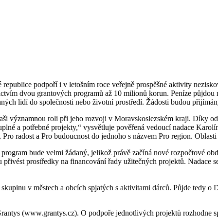
é republice podpoří i v letošním roce veřejně prospěšné aktivity nezis
nictvím dvou grantových programů až 10 milionů korun. Peníze půjdou n
ných lidí do společnosti nebo životní prostředí. Žádosti budou přijímán
aši významnou roli při jeho rozvoji v Moravskoslezském kraji. Díky
uplné a potřebné projekty,“ vysvětluje pověřená vedoucí nadace Karol
 Pro radost a Pro budoucnost do jednoho s názvem Pro region. Oblasti 
to program bude velmi žádaný, jelikož právě začíná nové rozpočtové o
řivést prostředky na financování řady užitečných projektů. Nadace se pr
u skupinu v městech a obcích spjatých s aktivitami dárců. Půjde tedy
u Grantys (www.grantys.cz). O podpoře jednotlivých projektů rozhodne