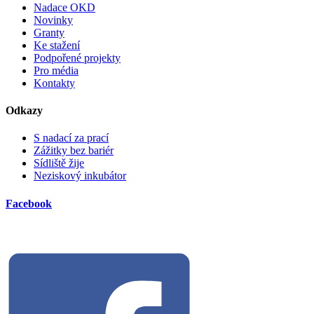
Nadace OKD
Novinky
Granty
Ke stažení
Podpořené projekty
Pro média
Kontakty
Odkazy
S nadací za prací
Zážitky bez bariér
Sídliště žije
Neziskový inkubátor
Facebook