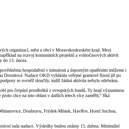
kových organizací, měst a obcí v Moravskoslezském kraji. Mezi
apříklad na rozvoj komunitních projektů a volnočasových aktivit
y do 13. února.
 odpovědnému hospodaření v minulosti a úsporným opatřením můžeme i
ína Drozdová. Nadace OKD vyhlásila veřejné grantové řízení již po
podpory se rovněž sloučily, tudíž žádná aktivita nebyla odebrána.
bdobí pro čerpání prostředků z evropských fondů. Ty hrají významnou
oto chce na tuto oblast v dalších letech více zaměřit,“ říká
 o Dětmarovice, Doubravu, Frýdek-Místek, Havířov, Horní Suchou,
 správní rada nadace. Výsledky budou známy 15. dubna. Minimální