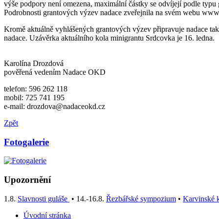
výše podpory není omezena, maximální částky se odvíjejí podle typ
Podrobnosti grantových výzev nadace zveřejnila na svém webu www
Kromě aktuálně vyhlášených grantových výzev připravuje nadace také
nadace. Uzávěrka aktuálního kola minigrantu Srdcovka je 16. ledna.
Karolína Drozdová
pověřená vedením Nadace OKD
telefon: 596 262 118
mobil: 725 741 195
e-mail: drozdova@nadaceokd.cz
Zpět
Fotogalerie
Upozornění
1.8.
Slavnosti guláše
• 14.-16.8.
Řezbářské sympozium
•
Karvinské k
Úvodní stránka