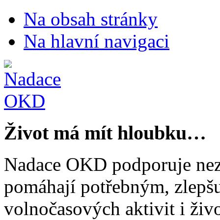
Na obsah stránky
Na hlavní navigaci
Život má mít hloubku…
Nadace OKD podporuje nezi
pomáhají potřebným, zlepšuj
volnočasových aktivit i živo