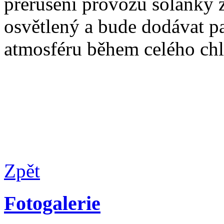
přerušení provozu solanky 
osvětlený a bude dodávat p
atmosféru během celého ch
Zpět
Fotogalerie