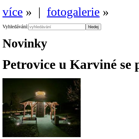
více
» |
fotogalerie
»
Vyhledávání:
Novinky
Petrovice u Karviné se