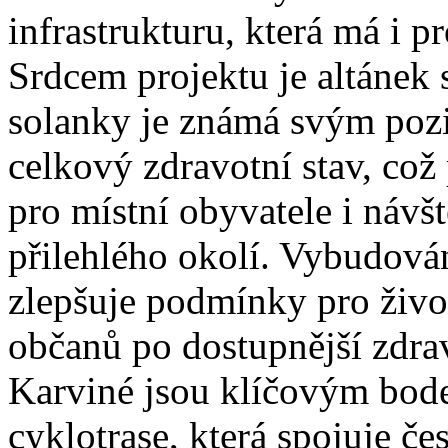
infrastrukturu, která má i p
Srdcem projektu je altánek
solanky je známá svým pozi
celkový zdravotní stav, co
pro místní obyvatele i návšt
přilehlého okolí. Vybudová
zlepšuje podmínky pro život
občanů po dostupnější zdrav
Karviné jsou klíčovým bo
cyklotrase, která spojuje č