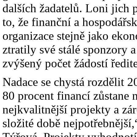
dalších žadatelů. Loni jich
to, že finanční a hospodářs
organizace stejně jako eko
ztratily své stálé sponzory a
zvýšený počet žádostí ředi
Nadace se chystá rozdělit 2
80 procent financí zůstane
nejkvalitnější projekty a zá
složité době nejpotřebnější,
Týřová. Projekty vyhodnotí