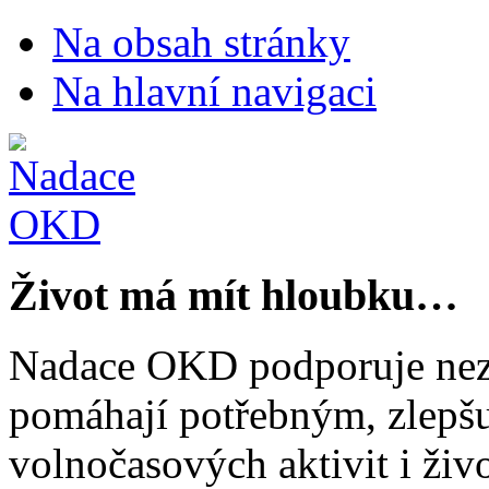
Na obsah stránky
Na hlavní navigaci
Život má mít hloubku…
Nadace OKD podporuje nezi
pomáhají potřebným, zlepšuj
volnočasových aktivit i živo