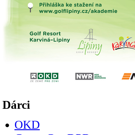
Dárci
OKD