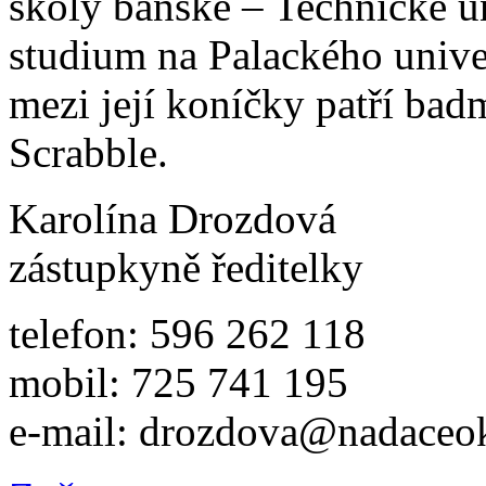
školy báňské – Technické un
studium na Palackého unive
mezi její koníčky patří bad
Scrabble.
Karolína Drozdová
zástupkyně ředitelky
telefon: 596 262 118
mobil: 725 741 195
e-mail: drozdova@nadaceo