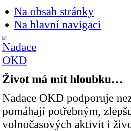
Na obsah stránky
Na hlavní navigaci
Život má mít hloubku…
Nadace OKD podporuje nezi
pomáhají potřebným, zlepšuj
volnočasových aktivit i živo