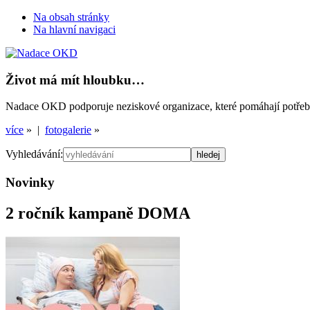
Na obsah stránky
Na hlavní navigaci
Život má mít hloubku…
Nadace OKD podporuje neziskové organizace, které pomáhají potřebným
více
» |
fotogalerie
»
Vyhledávání:
Novinky
2 ročník kampaně DOMA