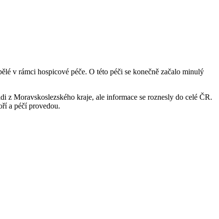
pělé v rámci hospicové péče. O této péči se konečně začalo minulý
di z Moravskoslezského kraje, ale informace se roznesly do celé ČR.
oří a péčí provedou.