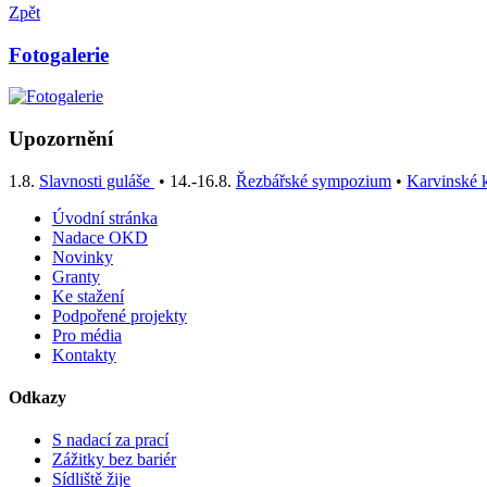
Zpět
Fotogalerie
Upozornění
1.8.
Slavnosti guláše
• 14.-16.8.
Řezbářské sympozium
•
Karvinské k
Úvodní stránka
Nadace OKD
Novinky
Granty
Ke stažení
Podpořené projekty
Pro média
Kontakty
Odkazy
S nadací za prací
Zážitky bez bariér
Sídliště žije