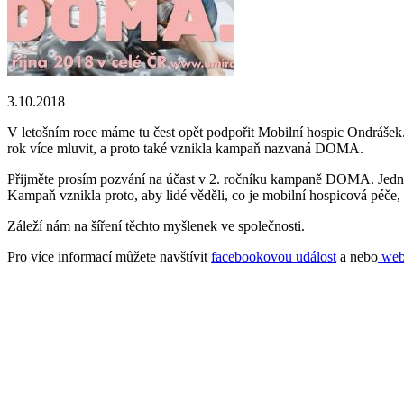
3.10.2018
V letošním roce máme tu čest opět podpořit Mobilní hospic Ondrášek. 
rok více mluvit, a proto také vznikla kampaň nazvaná DOMA.
Přijměte prosím pozvání na účast v 2. ročníku kampaně DOMA. Jedná s
Kampaň vznikla proto, aby lidé věděli, co je mobilní hospicová péče,
Záleží nám na šíření těchto myšlenek ve společnosti.
Pro více informací můžete navštívit
facebookovou událost
a nebo
web