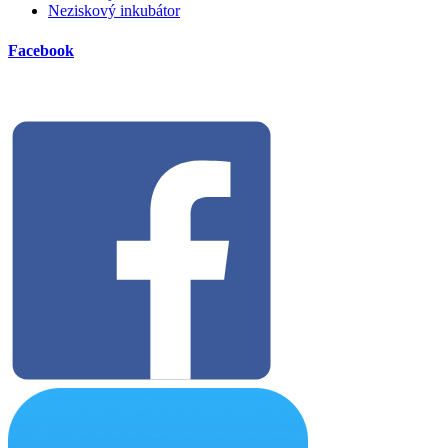
Neziskový inkubátor
Facebook