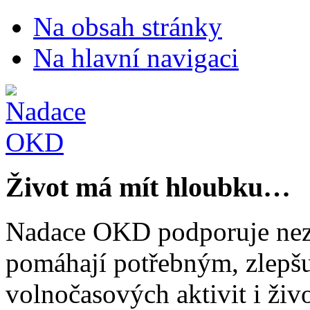
Na obsah stránky
Na hlavní navigaci
Život má mít hloubku…
Nadace OKD podporuje nezi
pomáhají potřebným, zlepšuj
volnočasových aktivit i živo