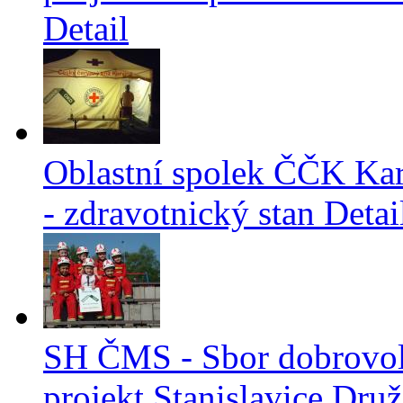
Detail
Oblastní spolek ČČK Kar
- zdravotnický stan
Detai
SH ČMS - Sbor dobrovol
projekt Stanislavice Druž