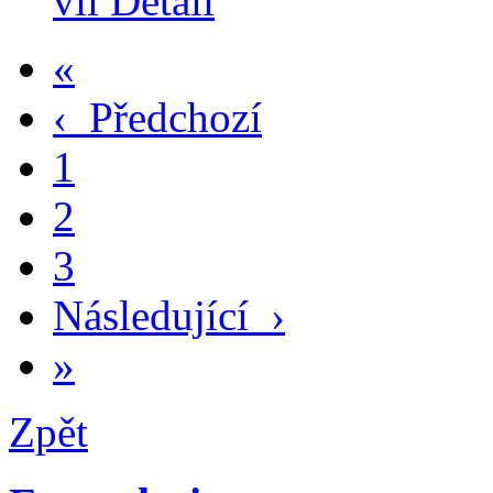
víl
Detail
«
‹
Předchozí
1
2
3
Následující
›
»
Zpět