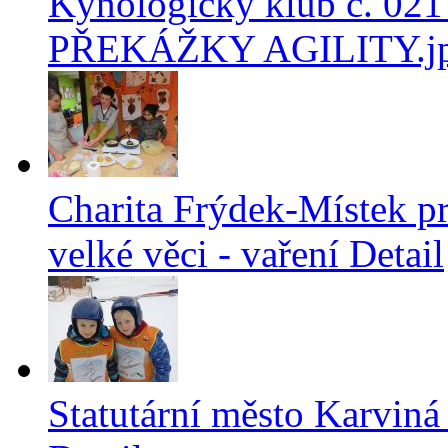
Kynologický klub č. 021 
PŘEKÁŽKY AGILITY.j
Charita Frýdek-Místek pr
velké věci - vaření
Detail
Statutární město Karviná