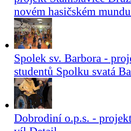
novém hasičském mund
Spolek sv. Barbora - proj
studentů Spolku svatá B
Dobrodiní o.p.s. - proje