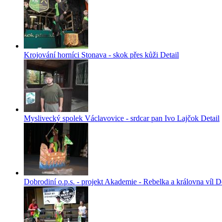
Krojování horníci Stonava - skok přes kůži
Detail
Myslivecký spolek Václavovice - srdcar pan Ivo Lajčok
Detail
Dobrodiní o.p.s. - projekt Akademie - Rebelka a královna víl
De