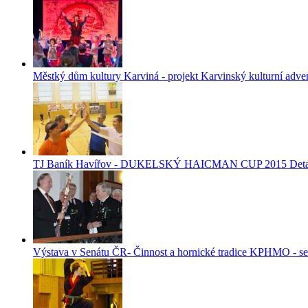
Městký dům kultury Karviná - projekt Karvinský kulturní adve
TJ Baník Havířov - DUKELSKÝ HAICMAN CUP 2015
Deta
Výstava v Senátu ČR- Činnost a hornické tradice KPHMO - sená