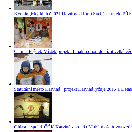
Kynologický klub č. 021 Havířov - Horní Suchá - projekt
Charita Frýdek-Místek projekt: I malí mohou dokázat velké věc
Statutární město Karviná - projekt Karviná lyžuje 2015-1
Detai
Oblastní spolek ČČK Karviná - projekt Mobilní ošetřovna - zd