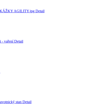
 PŘEKÁŽKY AGILITY.jpg
Detail
i - vaření
Detail
l
ravotnický stan
Detail