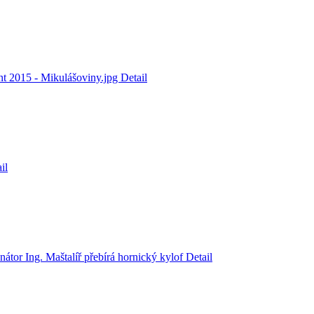
nt 2015 - Mikulášoviny.jpg
Detail
il
tor Ing. Maštalíř přebírá hornický kylof
Detail