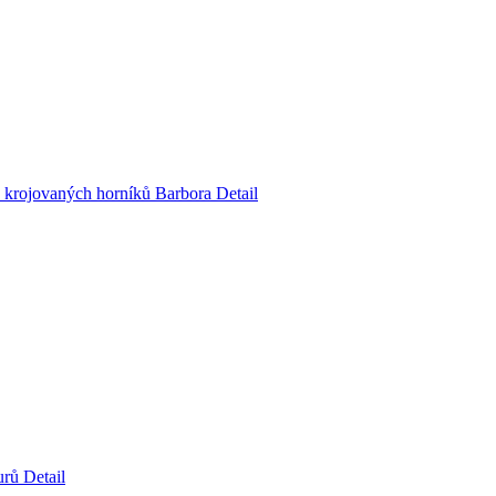
u krojovaných horníků Barbora
Detail
durů
Detail