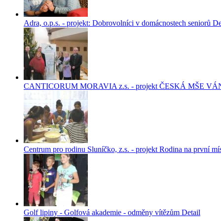
Adra, o.p.s. - projekt: Dobrovolníci v domácnostech seniorů
De
CANTICORUM MORAVIA z.s. - projekt ČESKÁ MŠE 
Centrum pro rodinu Sluníčko, z.s. - projekt Rodina na první mí
Golf lipiny - Golfová akademie - odměny vítězům
Detail