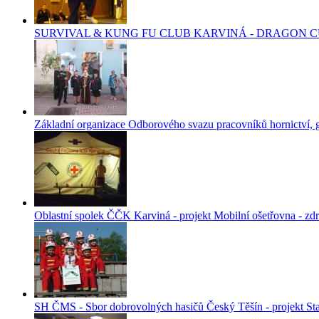
SURVIVAL & KUNG FU CLUB KARVINÁ - DRAGON CUP K
Základní organizace Odborového svazu pracovníků hornictví, 
Oblastní spolek ČČK Karviná - projekt Mobilní ošetřovna - zd
SH ČMS - Sbor dobrovolných hasičů Český Těšín - projekt Sta