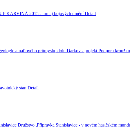
ARVINÁ 2015 - turnaj bojových umění
Detail
geologie a naftového průmyslu, dolu Darkov - projekt Podpora kroužk
ravotnický stan
Detail
nislavice Družstvo ,Přípravka Stanislavice - v novém hasičském mun