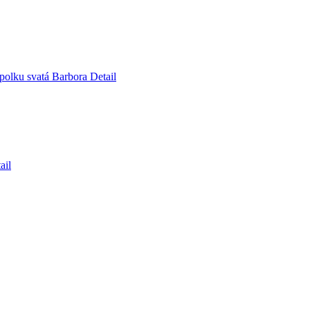
 Spolku svatá Barbora
Detail
ail