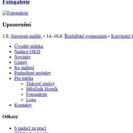
Fotogalerie
Upozornění
1.8.
Slavnosti guláše
• 14.-16.8.
Řezbářské sympozium
•
Karvinské k
Úvodní stránka
Nadace OKD
Novinky
Granty
Ke stažení
Podpořené projekty
Pro média
Tiskové zprávy
Měsíčník Horník
Fotogalerie
Loga
Kontakty
Odkazy
S nadací za prací