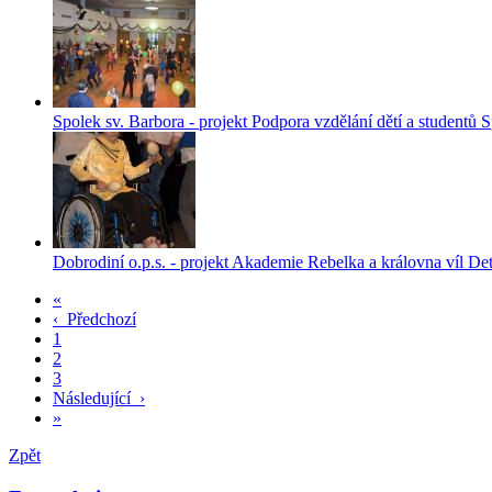
Spolek sv. Barbora - projekt Podpora vzdělání dětí a studentů
Dobrodiní o.p.s. - projekt Akademie Rebelka a královna víl
Det
«
‹
Předchozí
1
2
3
Následující
›
»
Zpět