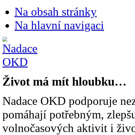
Na obsah stránky
Na hlavní navigaci
Život má mít hloubku…
Nadace OKD podporuje nezi
pomáhají potřebným, zlepšuj
volnočasových aktivit i živo