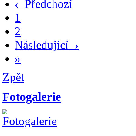
‹
Předchozí
1
2
Následující
›
»
Zpět
Fotogalerie