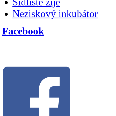
Sídliště žije
Neziskový inkubátor
Facebook