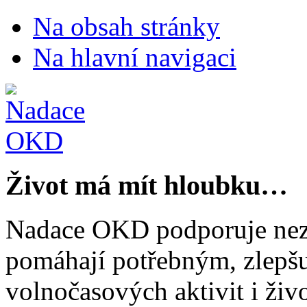
Na obsah stránky
Na hlavní navigaci
Život má mít hloubku…
Nadace OKD podporuje nezi
pomáhají potřebným, zlepšuj
volnočasových aktivit i živo