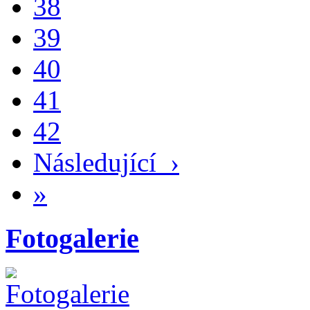
38
39
40
41
42
Následující
›
»
Fotogalerie