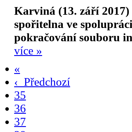
Karviná (13. září 2017
spořitelna ve spoluprác
pokračování souboru in
více »
«
‹
Předchozí
35
36
37