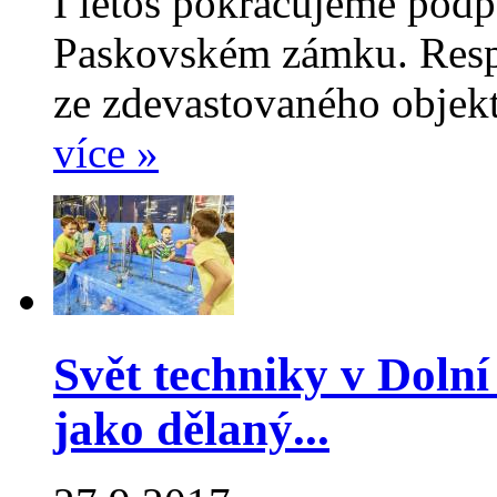
I letos pokračujeme pod
Paskovském zámku. Respe
ze zdevastovaného objek
více »
Svět techniky v Dolní 
jako dělaný...