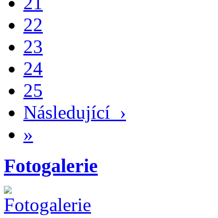
21
22
23
24
25
Následující
›
»
Fotogalerie