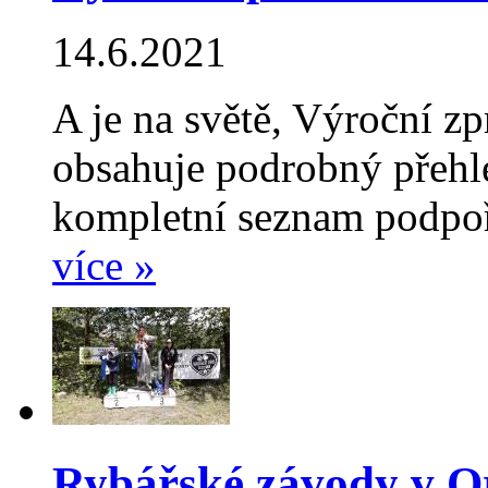
14.6.2021
A je na světě, Výroční z
obsahuje podrobný přehle
kompletní seznam podpoř
více »
Rybářské závody v O