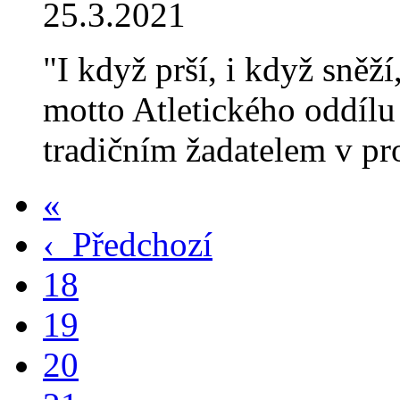
25.3.2021
"I když prší, i když sněží
motto Atletického oddílu
tradičním žadatelem v 
«
‹
Předchozí
18
19
20