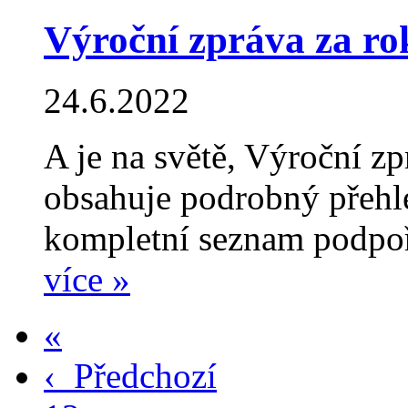
Výroční zpráva za ro
24.6.2022
A je na světě, Výroční z
obsahuje podrobný přehle
kompletní seznam podpoř
více »
«
‹
Předchozí