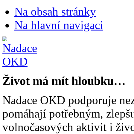
Na obsah stránky
Na hlavní navigaci
Život má mít hloubku…
Nadace OKD podporuje nezi
pomáhají potřebným, zlepšuj
volnočasových aktivit i živo