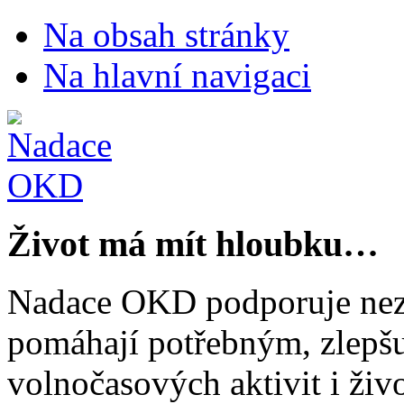
Na obsah stránky
Na hlavní navigaci
Život má mít hloubku…
Nadace OKD podporuje nezi
pomáhají potřebným, zlepšuj
volnočasových aktivit i živo