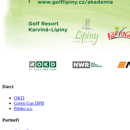
Dárci
OKD
Green Gas DPB
Prisko a.s.
Partneři