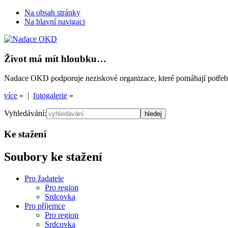
Na obsah stránky
Na hlavní navigaci
Život má mít hloubku…
Nadace OKD podporuje neziskové organizace, které pomáhají potřebným
více
» |
fotogalerie
»
Vyhledávání:
Ke stažení
Soubory ke stažení
Pro žadatele
Pro region
Srdcovka
Pro příjemce
Pro region
Srdcovka