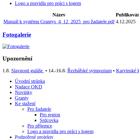
Logo a pravidla pro práci s logem
Název
Publiková
Manuál k systému Grantys_4_12_2025_pro žadatele.pdf
4.12.2025
Fotogalerie
Upozornění
1.8.
Slavnosti guláše
• 14.-16.8.
Řezbářské sympozium
•
Karvinské k
Úvodní stránka
Nadace OKD
Novinky
Granty
Ke stažení
Pro žadatele
Pro region
Srdcovka
Pro příjemce
Logo a pravidla pro práci s logem
Podpořené projekty