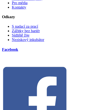
Pro média
Kontakty
Odkazy
S nadací za prací
Zážitky bez bariér
Sídliště žije
Neziskový inkubátor
Facebook