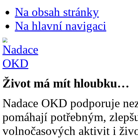
Na obsah stránky
Na hlavní navigaci
Život má mít hloubku…
Nadace OKD podporuje nezi
pomáhají potřebným, zlepšuj
volnočasových aktivit i živo