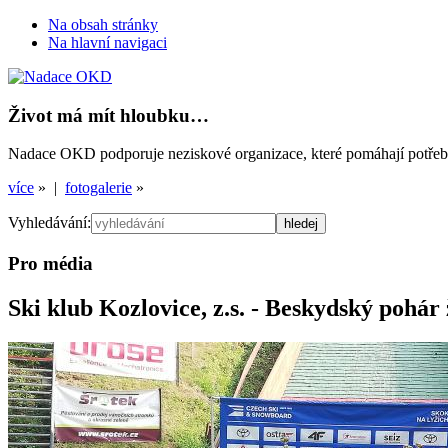
Na obsah stránky
Na hlavní navigaci
Život má mít hloubku…
Nadace OKD podporuje neziskové organizace, které pomáhají potřebným
více
» |
fotogalerie
»
Vyhledávání:
Pro média
Ski klub Kozlovice, z.s. - Beskydský pohár