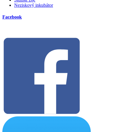
Neziskový inkubátor
Facebook