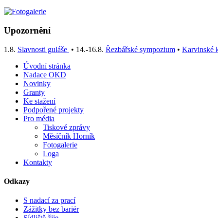
Upozornění
1.8.
Slavnosti guláše
• 14.-16.8.
Řezbářské sympozium
•
Karvinské k
Úvodní stránka
Nadace OKD
Novinky
Granty
Ke stažení
Podpořené projekty
Pro média
Tiskové zprávy
Měsíčník Horník
Fotogalerie
Loga
Kontakty
Odkazy
S nadací za prací
Zážitky bez bariér
Sídliště žije