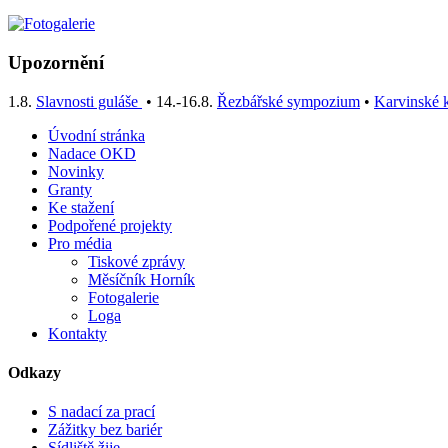
Upozornění
1.8.
Slavnosti guláše
• 14.-16.8.
Řezbářské sympozium
•
Karvinské k
Úvodní stránka
Nadace OKD
Novinky
Granty
Ke stažení
Podpořené projekty
Pro média
Tiskové zprávy
Měsíčník Horník
Fotogalerie
Loga
Kontakty
Odkazy
S nadací za prací
Zážitky bez bariér
Sídliště žije