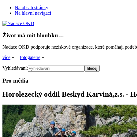
Na obsah stránky
Na hlavní navigaci
Život má mít hloubku…
Nadace OKD podporuje neziskové organizace, které pomáhají potřebným
více
» |
fotogalerie
»
Vyhledávání:
Pro média
Horolezecký oddíl Beskyd Karviná,z.s. - H