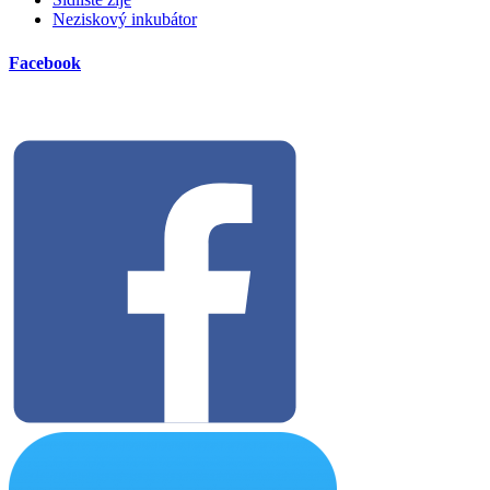
Neziskový inkubátor
Facebook