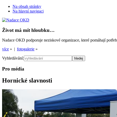
Na obsah stránky
Na hlavní navigaci
Život má mít hloubku…
Nadace OKD podporuje neziskové organizace, které pomáhají potřebným
více
» |
fotogalerie
»
Vyhledávání:
Pro média
Hornické slavnosti