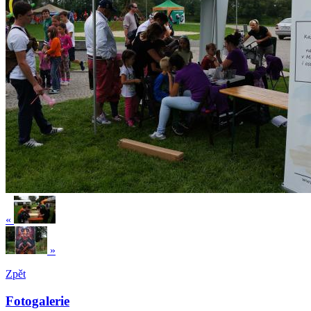
«
»
Zpět
Fotogalerie