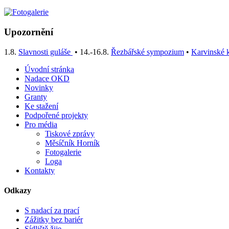
Upozornění
1.8.
Slavnosti guláše
• 14.-16.8.
Řezbářské sympozium
•
Karvinské k
Úvodní stránka
Nadace OKD
Novinky
Granty
Ke stažení
Podpořené projekty
Pro média
Tiskové zprávy
Měsíčník Horník
Fotogalerie
Loga
Kontakty
Odkazy
S nadací za prací
Zážitky bez bariér
Sídliště žije