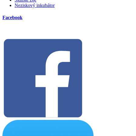
Neziskový inkubátor
Facebook