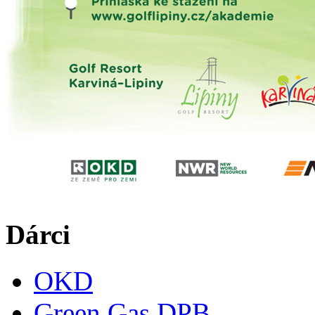
Dárci
OKD
Green Gas DPB