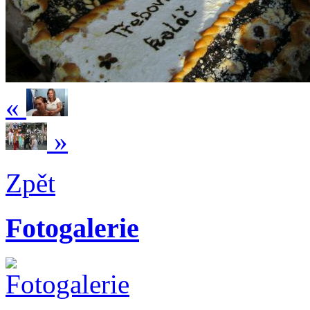
«
»
Zpět
Fotogalerie