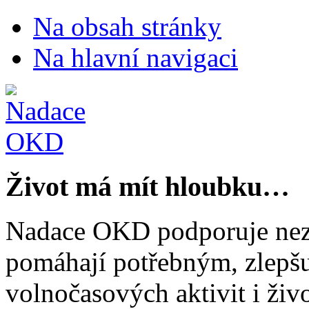
Na obsah stránky
Na hlavní navigaci
Život má mít hloubku…
Nadace OKD podporuje nezi
pomáhají potřebným, zlepšuj
volnočasových aktivit i živo