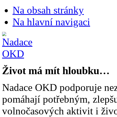
Na obsah stránky
Na hlavní navigaci
Život má mít hloubku…
Nadace OKD podporuje nezi
pomáhají potřebným, zlepšuj
volnočasových aktivit i živo