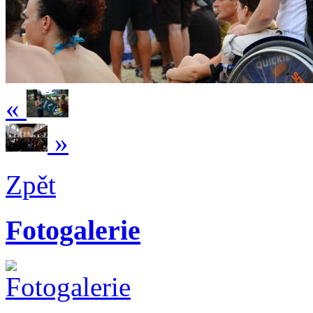
«
»
Zpět
Fotogalerie