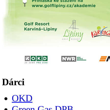
Dárci
OKD
Green Gas DPB