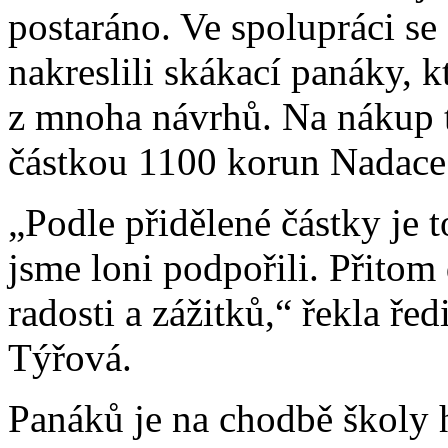
postaráno. Ve spolupráci se
nakreslili skákací panáky, k
z mnoha návrhů. Na nákup t
částkou 1100 korun Nadac
„Podle přidělené částky je t
jsme loni podpořili. Přitom
radosti a zážitků,“ řekla ř
Týřová.
Panáků je na chodbě školy 