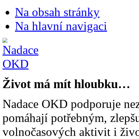
Na obsah stránky
Na hlavní navigaci
Život má mít hloubku…
Nadace OKD podporuje nezi
pomáhají potřebným, zlepšuj
volnočasových aktivit i živo