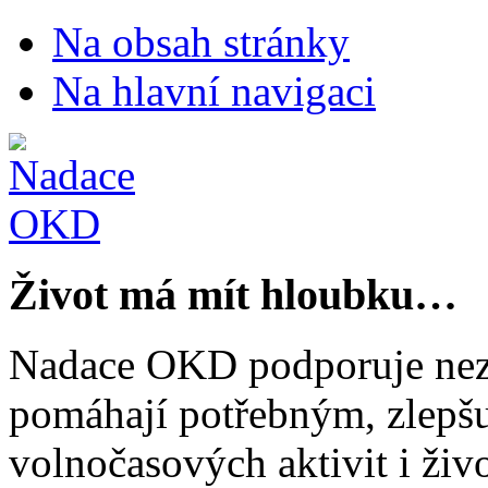
Na obsah stránky
Na hlavní navigaci
Život má mít hloubku…
Nadace OKD podporuje nezi
pomáhají potřebným, zlepšuj
volnočasových aktivit i živo