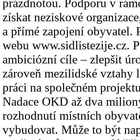
prázdnotou. Podporu v rámc
získat neziskové organizac
a přímé zapojení obyvatel. 
webu www.sidlistezije.cz. P
ambiciózní cíle – zlepšit úr
zároveň mezilidské vztahy li
práci na společném projektu
Nadace OKD až dva miliony
rozhodnutí místních obyvate
vybudovat. Může to být např