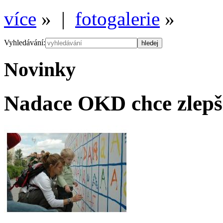
více
» |
fotogalerie
»
Vyhledávání:
Novinky
Nadace OKD chce zlepšit