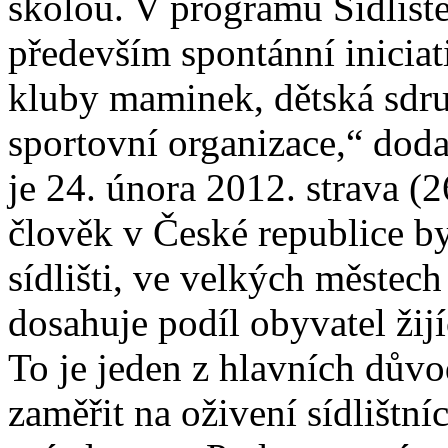
školou. V programu Sídliště
především spontánní iniciati
kluby maminek, dětská sdru
sportovní organizace,“ dod
je 24. února 2012. strava (2
člověk v České republice byd
sídlišti, ve velkých městec
dosahuje podíl obyvatel žijí
To je jeden z hlavních dův
zaměřit na oživení sídlištní