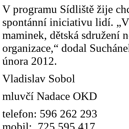
V programu Sídliště žije c
spontánní iniciativu lidí. „
maminek, dětská sdružení n
organizace,“ dodal Sucháne
února 2012.
Vladislav Sobol
mluvčí Nadace OKD
telefon: 596 262 293
mobil: 725 595 417