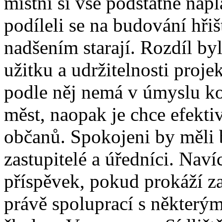
místní si vše podstatné nap
podíleli se na budování hřiš
nadšením starají. Rozdíl by
užitku a udržitelnosti proj
podle něj nemá v úmyslu k
měst, naopak je chce efektiv
občanů. Spokojeni by měli b
zastupitelé a úředníci. Nav
příspěvek, pokud prokáží za
právě spoluprací s některým