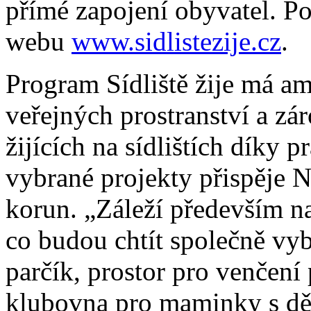
přímé zapojení obyvatel. Po
webu
www.sidlistezije.cz
.
Program Sídliště žije má am
veřejných prostranství a zá
žijících na sídlištích díky 
vybrané projekty přispěje
korun. „Záleží především n
co budou chtít společně vy
parčík, prostor pro venčení 
klubovna pro maminky s dě