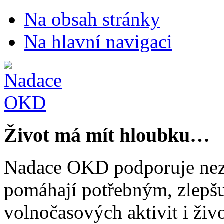
Na obsah stránky
Na hlavní navigaci
Život má mít hloubku…
Nadace OKD podporuje nezi
pomáhají potřebným, zlepšuj
volnočasových aktivit i živo