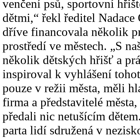
venčení psů, sportovní hři
dětmi,“ řekl ředitel Nadace
dříve financovala několik pr
prostředí ve městech. „S na
několik dětských hřišť a pr
inspiroval k vyhlášení toh
pouze v režii města, měli hl
firma a představitelé města, 
předali nic netušícím děte
parta lidí sdružená v nezisk