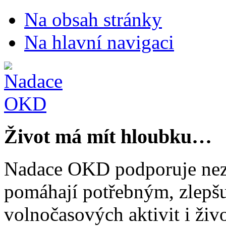
Na obsah stránky
Na hlavní navigaci
Život má mít hloubku…
Nadace OKD podporuje nezi
pomáhají potřebným, zlepšuj
volnočasových aktivit i živo