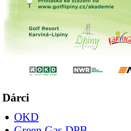
Dárci
OKD
Green Gas DPB