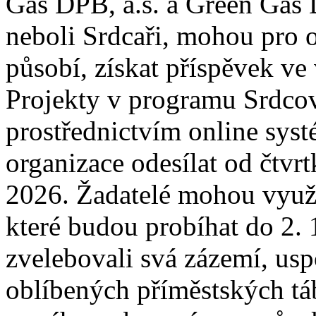
Gas DPB, a.s. a Green Gas Dr
neboli Srdcaři, mohou pro o
působí, získat příspěvek ve
Projekty v programu Srdcov
prostřednictvím online sys
organizace odesílat od čtvrt
2026. Žadatelé mohou využí
které budou probíhat do 2. 
zvelebovali svá zázemí, usp
oblíbených příměstských tá