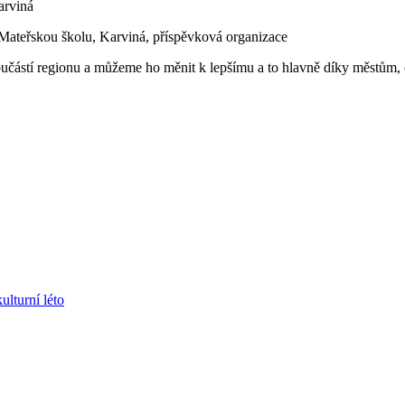
arviná
a Mateřskou školu, Karviná, příspěvková organizace
stí regionu a můžeme ho měnit k lepšímu a to hlavně díky městům, ob
ulturní léto