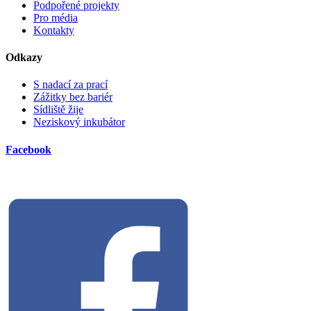
Podpořené projekty
Pro média
Kontakty
Odkazy
S nadací za prací
Zážitky bez bariér
Sídliště žije
Neziskový inkubátor
Facebook