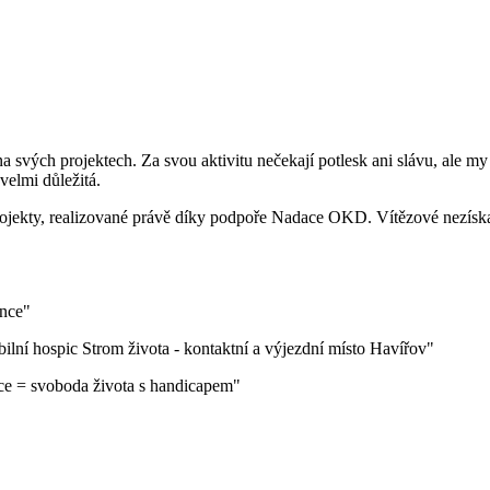
a svých projektech. Za svou aktivitu nečekají potlesk ani slávu, ale my
velmi důležitá.
projekty, realizované právě díky podpoře Nadace OKD. Vítězové nezískají
once"
ilní hospic Strom života - kontaktní a výjezdní místo Havířov"
nce = svoboda života s handicapem"