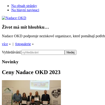
Na obsah stránky
Na hlavní navigaci
Život má mít hloubku…
Nadace OKD podporuje neziskové organizace, které pomáhají potřebným
více
» |
fotogalerie
»
Vyhledávání:
Novinky
Ceny Nadace OKD 2023