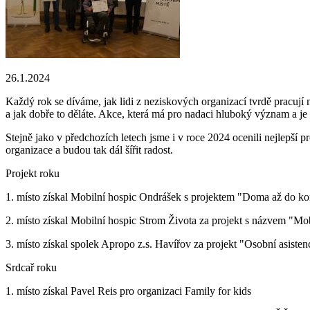
26.1.2024
Každý rok se díváme, jak lidi z neziskových organizací tvrdě pracují n
a jak dobře to děláte. Akce, která má pro nadaci hluboký význam a je 
Stejně jako v předchozích letech jsme i v roce 2024 ocenili nejlepší 
organizace a budou tak dál šířit radost.
Projekt roku
1. místo získal Mobilní hospic Ondrášek s projektem "Doma až do k
2. místo získal Mobilní hospic Strom Života za projekt s názvem "Mob
3. místo získal spolek Apropo z.s. Havířov za projekt "Osobní asiste
Srdcař roku
1. místo získal Pavel Reis pro organizaci Family for kids