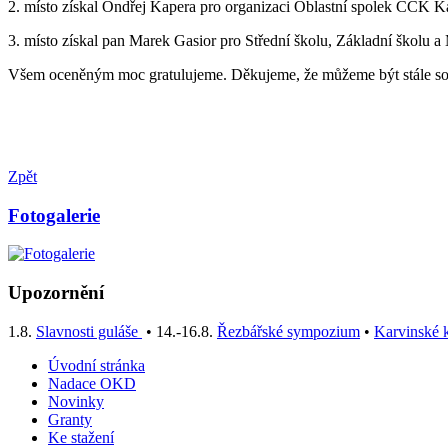
2. místo získal Ondřej Kapera pro organizaci Oblastní spolek ČČK K
3. místo získal pan Marek Gasior pro Střední školu, Základní školu 
Všem oceněným moc gratulujeme. Děkujeme, že můžeme být stále součá
Zpět
Fotogalerie
Upozornění
1.8.
Slavnosti guláše
• 14.-16.8.
Řezbářské sympozium
•
Karvinské k
Úvodní stránka
Nadace OKD
Novinky
Granty
Ke stažení